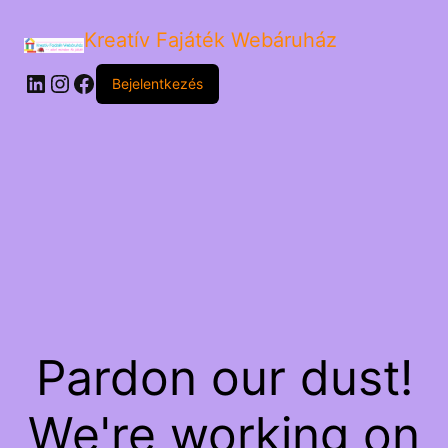
Kreatív Fajáték Webáruház
LinkedIn
Instagram
Facebook
Bejelentkezés
Pardon our dust!
We're working on