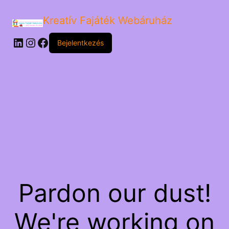
Kreatív Fajáték Webáruház
LinkedIn
Instagram
Facebook
Bejelentkezés
Pardon our dust!
We're working on