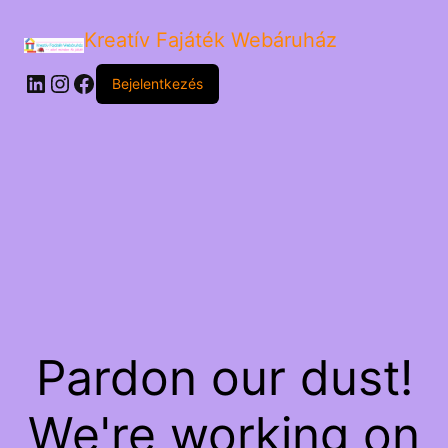
Kreatív Fajáték Webáruház
LinkedIn
Instagram
Facebook
Bejelentkezés
Pardon our dust!
We're working on