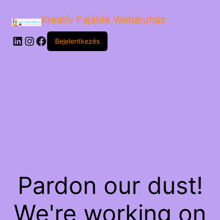
Kreatív Fajáték Webáruház
LinkedIn
Instagram
Facebook
Bejelentkezés
Pardon our dust!
We're working on