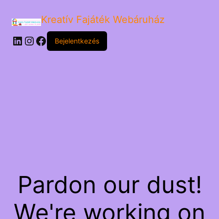
Kreatív Fajáték Webáruház
LinkedIn
Instagram
Facebook
Bejelentkezés
Pardon our dust!
We're working on