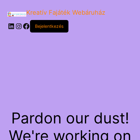
Kreatív Fajáték Webáruház
LinkedIn
Instagram
Facebook
Bejelentkezés
Pardon our dust!
We're working on