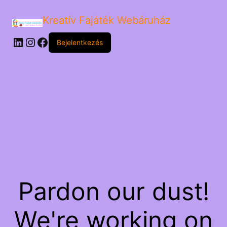
Kreatív Fajáték Webáruház
LinkedIn
Instagram
Facebook
Bejelentkezés
Pardon our dust!
We're working on