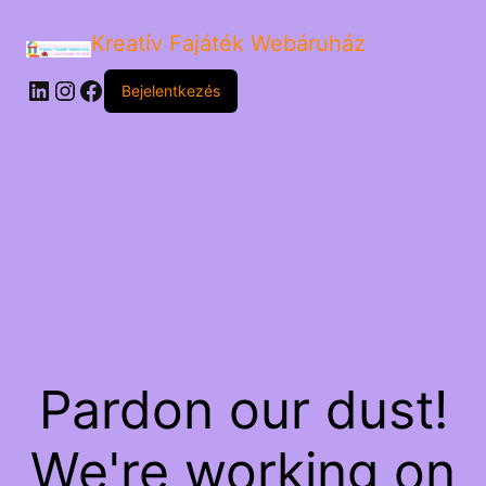
Kreatív Fajáték Webáruház
LinkedIn
Instagram
Facebook
Bejelentkezés
Pardon our dust!
We're working on