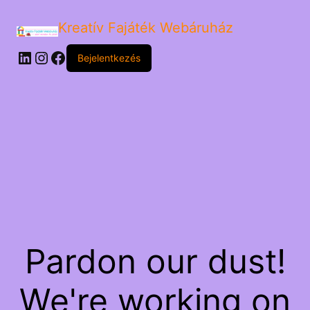
Kreatív Fajáték Webáruház
LinkedIn
Instagram
Facebook
Bejelentkezés
Pardon our dust!
We're working on