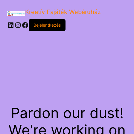
Kreatív Fajáték Webáruház
LinkedIn
Instagram
Facebook
Bejelentkezés
Pardon our dust!
We're working on