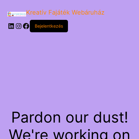
Kreatív Fajáték Webáruház
LinkedIn
Instagram
Facebook
Bejelentkezés
Pardon our dust!
We're working on