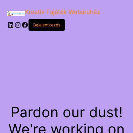
Kreatív Fajáték Webáruház
LinkedIn
Instagram
Facebook
Bejelentkezés
Pardon our dust!
We're working on