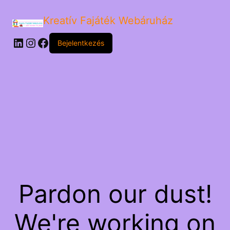
Kreatív Fajáték Webáruház
LinkedIn
Instagram
Facebook
Bejelentkezés
Pardon our dust!
We're working on