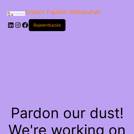
Kreatív Fajáték Webáruház
LinkedIn
Instagram
Facebook
Bejelentkezés
Pardon our dust!
We're working on