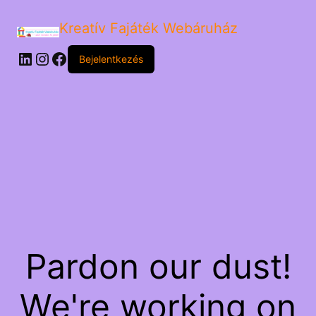
Kreatív Fajáték Webáruház
LinkedIn
Instagram
Facebook
Bejelentkezés
Pardon our dust!
We're working on