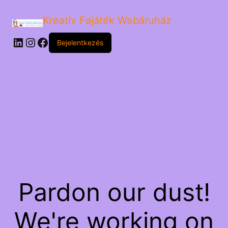
Kreatív Fajáték Webáruház
LinkedIn
Instagram
Facebook
Bejelentkezés
Pardon our dust!
We're working on