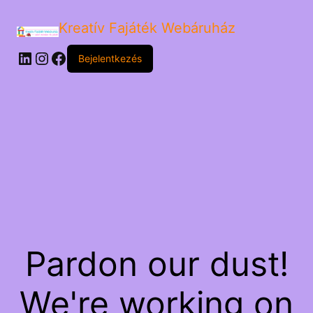
Kreatív Fajáték Webáruház
LinkedIn
Instagram
Facebook
Bejelentkezés
Pardon our dust!
We're working on