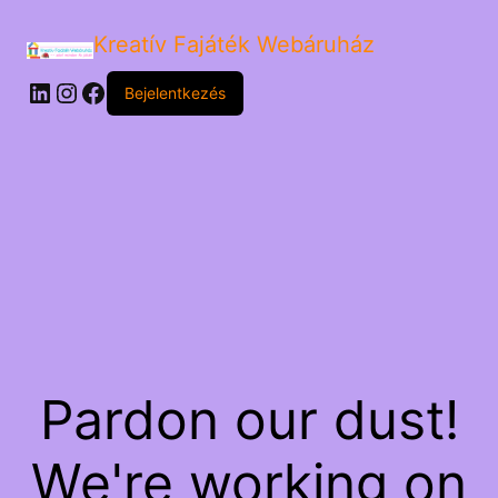
Kreatív Fajáték Webáruház
LinkedIn
Instagram
Facebook
Bejelentkezés
Pardon our dust!
We're working on