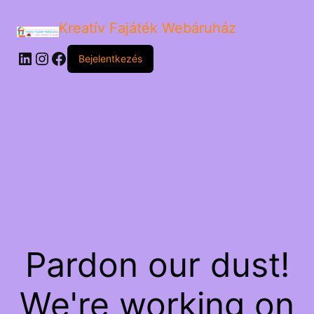
Kreatív Fajáték Webáruház
LinkedIn
Instagram
Facebook
Bejelentkezés
Pardon our dust!
We're working on