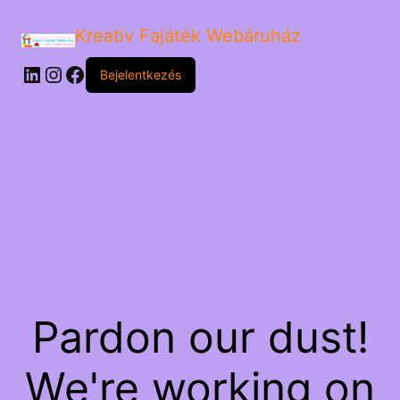
Kreatív Fajáték Webáruház
LinkedIn
Instagram
Facebook
Bejelentkezés
Pardon our dust!
We're working on