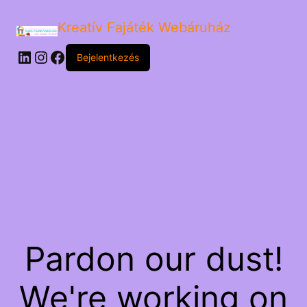
Kreatív Fajáték Webáruház
LinkedIn
Instagram
Facebook
Bejelentkezés
Pardon our dust!
We're working on