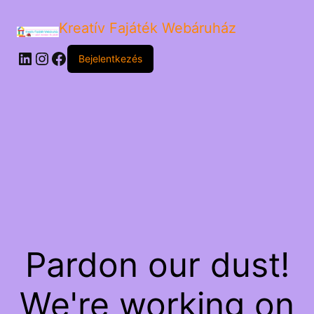
Kreatív Fajáték Webáruház
LinkedIn
Instagram
Facebook
Bejelentkezés
Pardon our dust!
We're working on