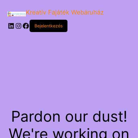
Kreatív Fajáték Webáruház
LinkedIn
Instagram
Facebook
Bejelentkezés
Pardon our dust!
We're working on