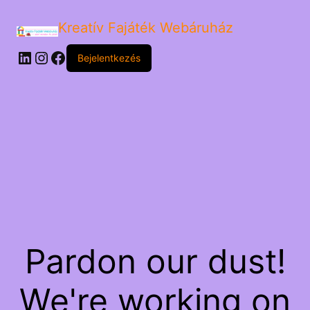
Kreatív Fajáték Webáruház
LinkedIn
Instagram
Facebook
Bejelentkezés
Pardon our dust!
We're working on