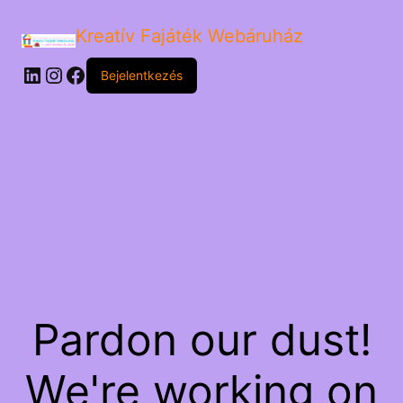
Kreatív Fajáték Webáruház
LinkedIn
Instagram
Facebook
Bejelentkezés
Pardon our dust!
We're working on