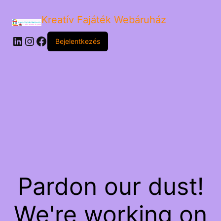
Kreatív Fajáték Webáruház
LinkedIn
Instagram
Facebook
Bejelentkezés
Pardon our dust!
We're working on