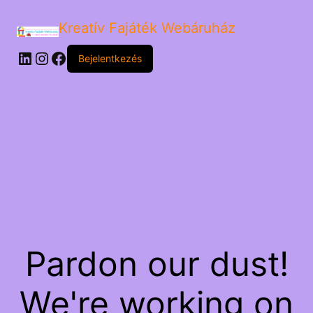
Kreatív Fajáték Webáruház
LinkedIn
Instagram
Facebook
Bejelentkezés
Pardon our dust!
We're working on