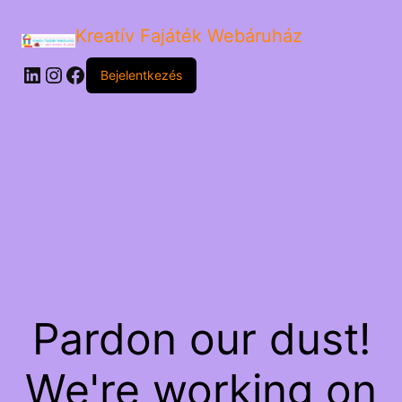
Kreatív Fajáték Webáruház
LinkedIn
Instagram
Facebook
Bejelentkezés
Pardon our dust!
We're working on