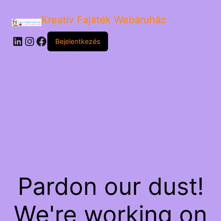
Kreatív Fajáték Webáruház
LinkedIn
Instagram
Facebook
Bejelentkezés
Pardon our dust!
We're working on