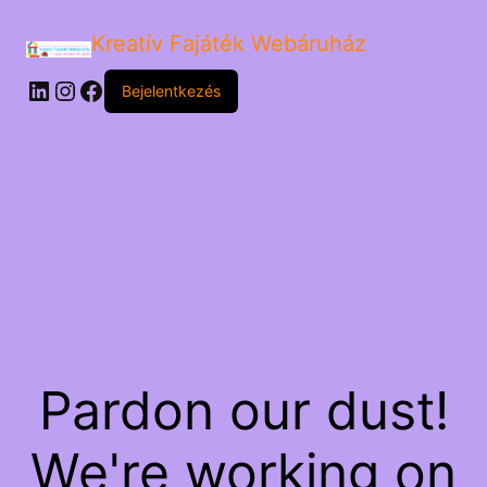
Kreatív Fajáték Webáruház
LinkedIn
Instagram
Facebook
Bejelentkezés
Pardon our dust!
We're working on