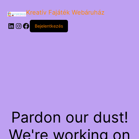
Kreatív Fajáték Webáruház
LinkedIn
Instagram
Facebook
Bejelentkezés
Pardon our dust!
We're working on