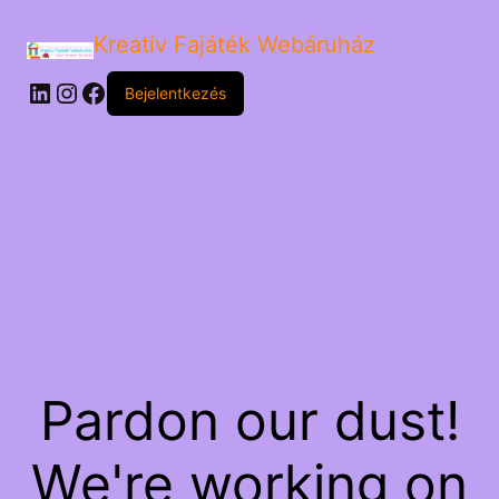
Kreatív Fajáték Webáruház
LinkedIn
Instagram
Facebook
Bejelentkezés
Pardon our dust!
We're working on