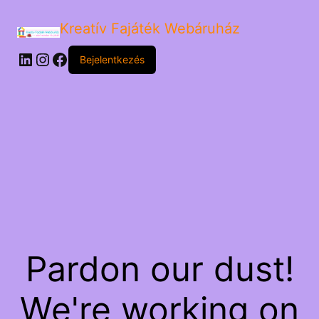
Kreatív Fajáték Webáruház
LinkedIn
Instagram
Facebook
Bejelentkezés
Pardon our dust!
We're working on