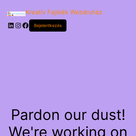
Kreatív Fajáték Webáruház
LinkedIn
Instagram
Facebook
Bejelentkezés
Pardon our dust!
We're working on