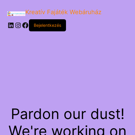
Kreatív Fajáték Webáruház
LinkedIn
Instagram
Facebook
Bejelentkezés
Pardon our dust!
We're working on